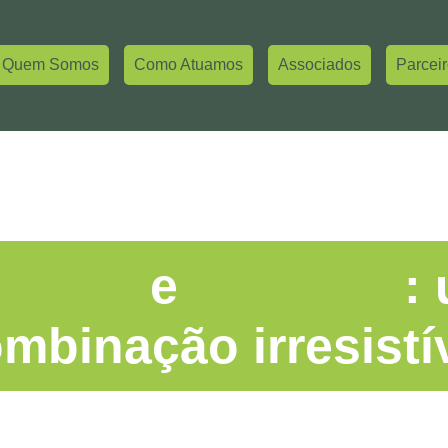
Quem Somos
Como Atuamos
Associados
Parcei
cerias
e
Sorvetes
:
mbinação irresistí