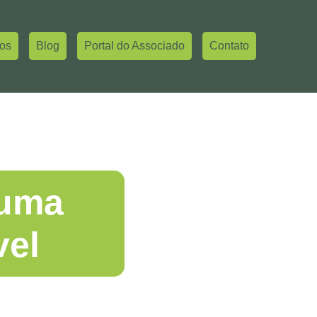
ros
Blog
Portal do Associado
Contato
 uma
vel