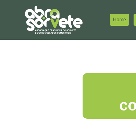
Home
Par
co