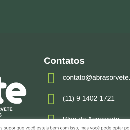
Contatos
contato@abrasorvete
(11) 9 1402-1721
Blog do Associado
s supor que você esteja bem com isso, mas você pode optar por n